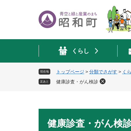
ペ
メ
ー
ニ
ジ
ュ
の
ー
先
を
頭
飛
で
ば
くらし
す
し
。
て
本
トップページ
>
分類でさがす
>
く
現在地
文
へ
健康診査・がん検診
足あと
本
文
健康診査・がん検