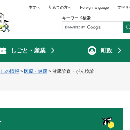
本文へ
初めての方へ
Foreign language
文字サ
キーワード検索
しごと・産業
町政
らしの情報
>
医療・健康
>
健康診査・がん検診
診