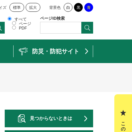
イズ
標準
拡大
背景色
白
黒
青
ページID検索
すべて
ページ
PDF
防災・防犯サイト
見つからないときは