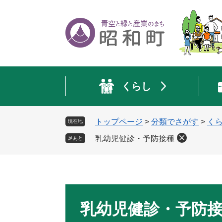
ペ
メ
ー
ニ
ジ
ュ
の
ー
先
を
頭
飛
で
ば
くらし
す
し
。
て
本
トップページ
>
分類でさがす
>
く
現在地
文
へ
乳幼児健診・予防接種
足あと
本
文
乳幼児健診・予防