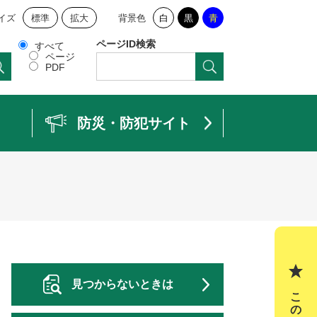
イズ
標準
拡大
背景色
白
黒
青
ページID検索
すべて
ページ
PDF
防災・防犯サイト
見つからないときは