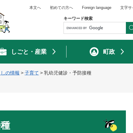
本文へ
初めての方へ
Foreign language
文字サ
キーワード検索
しごと・産業
町政
らしの情報
>
子育て
>
乳幼児健診・予防接種
接種