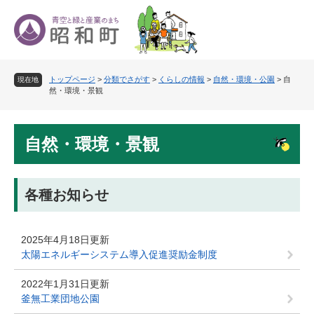
ペ
メ
ー
ニ
ジ
ュ
の
ー
先
を
トップページ
>
分類でさがす
>
くらしの情報
>
自然・環境・公園
>
自
頭
飛
現在地
然・環境・景観
で
ば
す
し
。
て
本
本
自然・環境・景観
文
文
へ
各種お知らせ
2025年4月18日更新
太陽エネルギーシステム導入促進奨励金制度
2022年1月31日更新
釜無工業団地公園