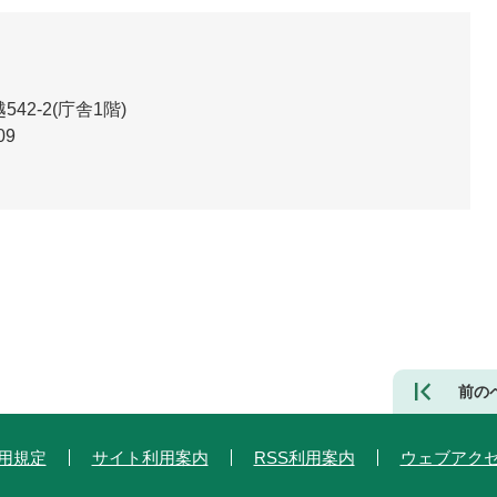
2-2(庁舎1階)
09
前の
用規定
サイト利用案内
RSS利用案内
ウェブアク