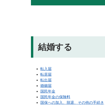
結婚する
手
転入届
続
転居届
き
転出届
名
婚姻届
国民年金
国民年金の保険料
国保への加入、脱退、その他の手続き