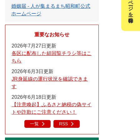
このページを一時保存
婚姻届 - 人が集まるまち昭和町公式
ホームページ
重要なお知らせ
2026年7月27日更新
各区に配布した組回覧チラシ等はこ
ちら
2026年6月3日更新
JR身延線の運行状況を確認できま
す
2026年6月18日更新
【注意喚起】ふるさと納税の偽サイ
トや詐欺にご注意ください！
一覧
RSS