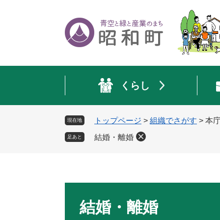
ペ
メ
ー
ニ
ジ
ュ
の
ー
先
を
頭
飛
で
ば
くらし
す
し
。
て
本
トップページ
>
組織でさがす
>
本
現在地
文
へ
結婚・離婚
足あと
本
文
結婚・離婚