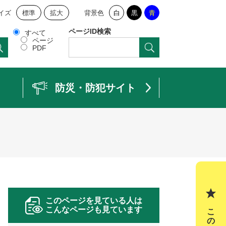
イズ
標準
拡大
背景色
白
黒
青
ページID検索
すべて
ページ
PDF
防災・防犯サイト
このページを見ている人は
こんなページも見ています