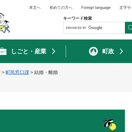
本文へ
初めての方へ
Foreign language
文字サ
キーワード検索
しごと・産業
町政
庁
>
町民窓口課
>
結婚・離婚