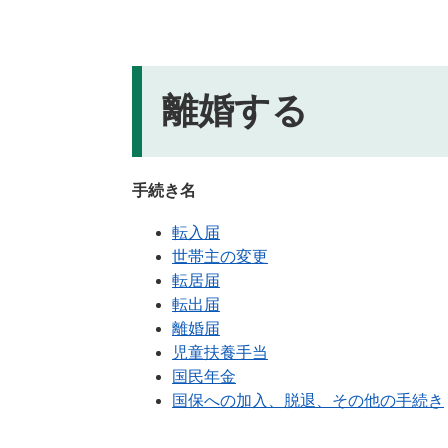
離婚する
手続き名
転入届
世帯主の変更
転居届
転出届
離婚届
児童扶養手当
国民年金
国保への加入、脱退、その他の手続き