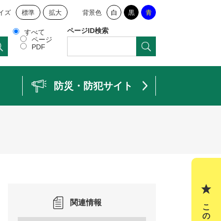
イズ
標準
拡大
背景色
白
黒
青
ページID検索
すべて
ページ
PDF
防災・防犯サイト
関連情報