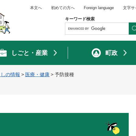
本文へ
初めての方へ
Foreign language
文字サ
キーワード検索
しごと・産業
町政
らしの情報
>
医療・健康
>
予防接種