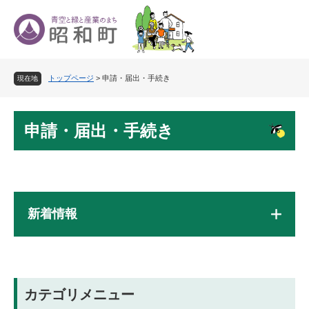
ペ
メ
ー
ニ
ジ
ュ
の
ー
先
を
トップページ
>
申請・届出・手続き
頭
飛
現在地
で
ば
す
し
本
。
て
申請・届出・手続き
文
本
文
へ
新着情報
カテゴリメニュー